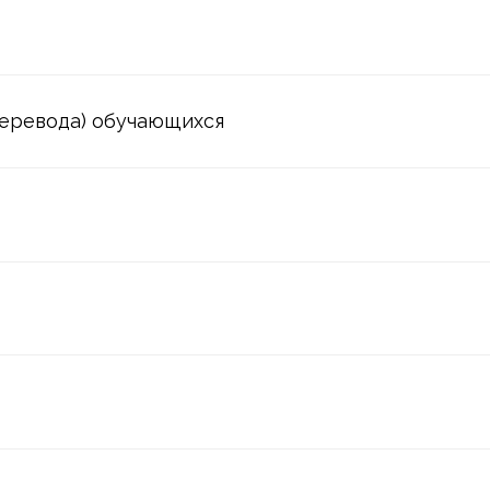
ода) обучающихся
и