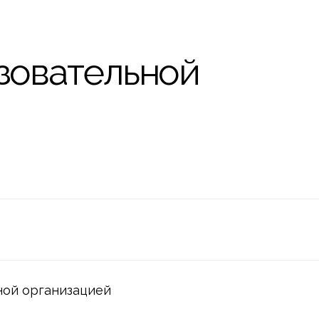
вательной
рганизацией