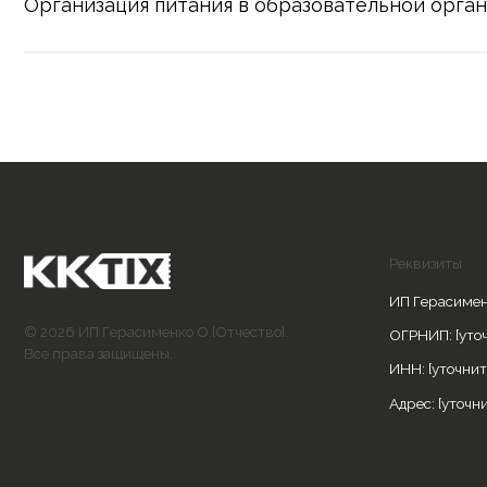
Реквизиты
ИП Герасименко Оксан
© 2026 ИП Герасименко О.[Отчество].
ОГРНИП: [уточнить]
Все права защищены.
ИНН: [уточнить]
Адрес: [уточнить]